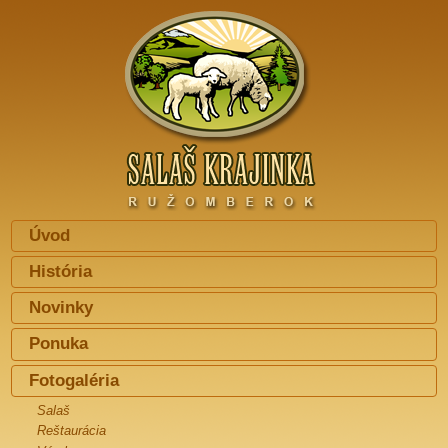
Úvod
História
Novinky
Ponuka
Fotogaléria
Salaš
Reštaurácia