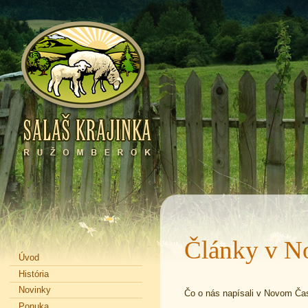
Články v N
Úvod
História
Novinky
Čo o nás napísali v Novom Ča
Ponuka