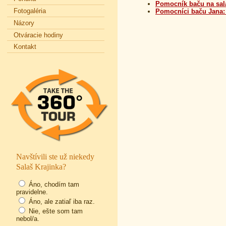
Pomocník baču na sala
Fotogaléria
Pomocníci baču Jana:
Názory
Otváracie hodiny
Kontakt
Navštívili ste už niekedy
Salaš Krajinka?
Áno, chodím tam
pravidelne.
Áno, ale zatiaľ iba raz.
Nie, ešte som tam
nebol/a.