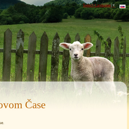
Select Language
▼
ovom Čase
se.